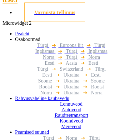
Vormista tellimus
Microwidget 2
Pealeht
Osakoormad
Türgi
➔
Euroopa liit
➔
Türgi
Inglismaa
➔
Türgi
➔
Inglismaa
Norra
➔
Türgi
➔
Norra
Eesti
➔
Aasia
➔
Eesti
Türgi
➔
Switzerland
➔
Türgi
Eesti
➔
Ukraina
➔
Eesti
Soome
➔
Ukraina
➔
Soome
Rootsi
➔
Ukraina
➔
Rootsi
Norra
➔
Ukraina
➔
Norra
Rahvusvaheline kaubavedu
Lennuveod
Autoveod
Raudteetransport
Koondveod
Mereveod
Peamised suunad
Türgi
➔
Norra
➔
Türgi