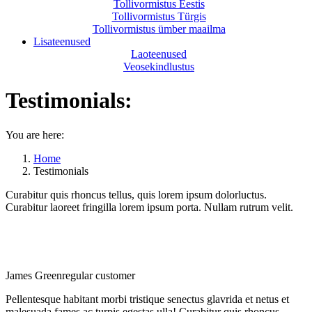
Tollivormistus Eestis
Tollivormistus Türgis
Tollivormistus ümber maailma
Lisateenused
Laoteenused
Veosekindlustus
Testimonials:
You are here:
Home
Testimonials
Curabitur quis rhoncus tellus, quis lorem ipsum dolorluctus.
Curabitur laoreet fringilla lorem ipsum porta. Nullam rutrum velit.
James Green
regular customer
Pellentesque habitant morbi tristique senectus glavrida et netus et
malesuada fames ac turpis egestas ulla! Curabitur quis rhoncus