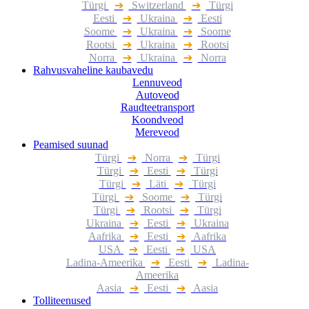
Türgi
➔
Switzerland
➔
Türgi
Eesti
➔
Ukraina
➔
Eesti
Soome
➔
Ukraina
➔
Soome
Rootsi
➔
Ukraina
➔
Rootsi
Norra
➔
Ukraina
➔
Norra
Rahvusvaheline kaubavedu
Lennuveod
Autoveod
Raudteetransport
Koondveod
Mereveod
Peamised suunad
Türgi
➔
Norra
➔
Türgi
Türgi
➔
Eesti
➔
Türgi
Türgi
➔
Läti
➔
Türgi
Türgi
➔
Soome
➔
Türgi
Türgi
➔
Rootsi
➔
Türgi
Ukraina
➔
Eesti
➔
Ukraina
Aafrika
➔
Eesti
➔
Aafrika
USA
➔
Eesti
➔
USA
Ladina-Ameerika
➔
Eesti
➔
Ladina-
Ameerika
Aasia
➔
Eesti
➔
Aasia
Tolliteenused