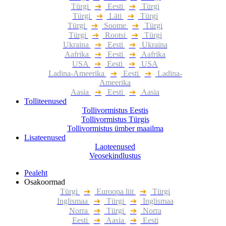
Türgi
➔
Eesti
➔
Türgi
Türgi
➔
Läti
➔
Türgi
Türgi
➔
Soome
➔
Türgi
Türgi
➔
Rootsi
➔
Türgi
Ukraina
➔
Eesti
➔
Ukraina
Aafrika
➔
Eesti
➔
Aafrika
USA
➔
Eesti
➔
USA
Ladina-Ameerika
➔
Eesti
➔
Ladina-
Ameerika
Aasia
➔
Eesti
➔
Aasia
Tolliteenused
Tollivormistus Eestis
Tollivormistus Türgis
Tollivormistus ümber maailma
Lisateenused
Laoteenused
Veosekindlustus
Pealeht
Osakoormad
Türgi
➔
Euroopa liit
➔
Türgi
Inglismaa
➔
Türgi
➔
Inglismaa
Norra
➔
Türgi
➔
Norra
Eesti
➔
Aasia
➔
Eesti