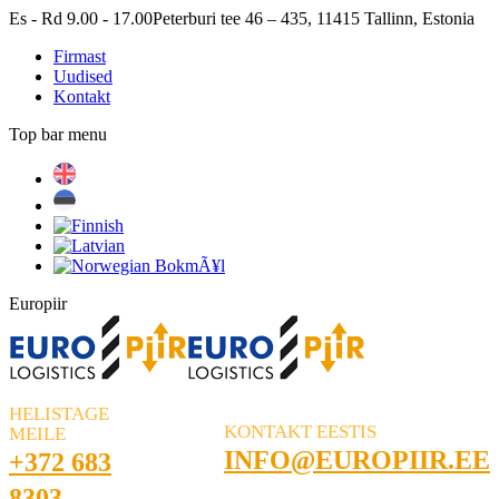
Skip
Es - Rd 9.00 - 17.00
Peterburi tee 46 – 435, 11415 Tallinn, Estonia
to
Firmast
content
Uudised
Kontakt
Top bar menu
Facebook
Linkedin
Europiir
HELISTAGE
KONTAKT EESTIS
MEILE
INFO@EUROPIIR.EE
+372 683
8303