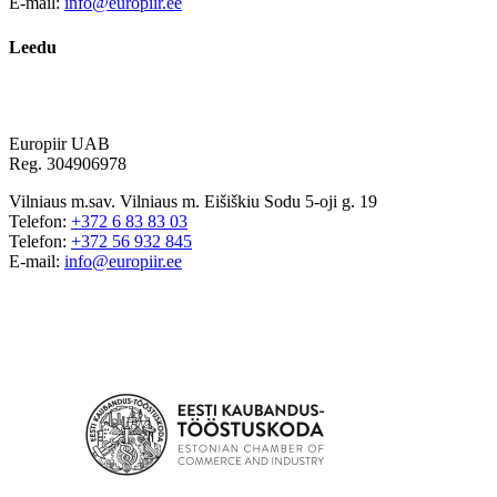
E-mail:
info@europiir.ee
Leedu
Europiir UAB
Reg. 304906978
Vilniaus m.sav. Vilniaus m. Eišiškiu Sodu 5-oji g. 19
Telefon:
+372 6 83 83 03
Telefon:
+372 56 932 845
E-mail:
info@europiir.ee