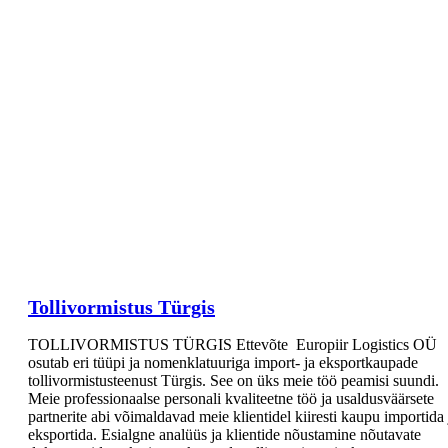
Tollivormistus Türgis
TOLLIVORMISTUS TÜRGIS Ettevõte Europiir Logistics OÜ
osutab eri tüüpi ja nomenklatuuriga import- ja eksportkaupade
tollivormistusteenust Türgis. See on üks meie töö peamisi suundi.
Meie professionaalse personali kvaliteetne töö ja usaldusväärsete
partnerite abi võimaldavad meie klientidel kiiresti kaupu importida 
eksportida. Esialgne analüüs ja klientide nõustamine nõutavate