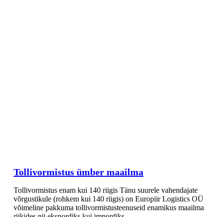
Tollivormistus ümber maailma
Tollivormistus enam kui 140 riigis Tänu suurele vahendajate
võrgustikule (rohkem kui 140 riigis) on Europiir Logistics OÜ
võimeline pakkuma tollivormistusteenuseid enamikus maailma
riikides nii ekspordiks kui impordiks.