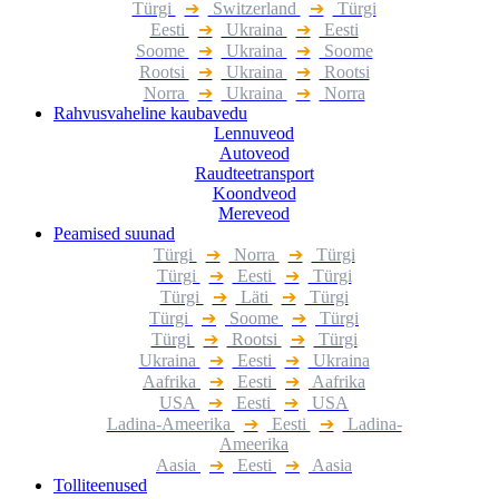
Türgi
➔
Switzerland
➔
Türgi
Eesti
➔
Ukraina
➔
Eesti
Soome
➔
Ukraina
➔
Soome
Rootsi
➔
Ukraina
➔
Rootsi
Norra
➔
Ukraina
➔
Norra
Rahvusvaheline kaubavedu
Lennuveod
Autoveod
Raudteetransport
Koondveod
Mereveod
Peamised suunad
Türgi
➔
Norra
➔
Türgi
Türgi
➔
Eesti
➔
Türgi
Türgi
➔
Läti
➔
Türgi
Türgi
➔
Soome
➔
Türgi
Türgi
➔
Rootsi
➔
Türgi
Ukraina
➔
Eesti
➔
Ukraina
Aafrika
➔
Eesti
➔
Aafrika
USA
➔
Eesti
➔
USA
Ladina-Ameerika
➔
Eesti
➔
Ladina-
Ameerika
Aasia
➔
Eesti
➔
Aasia
Tolliteenused