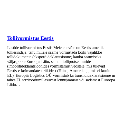
Tollivormistus Eestis
Lastide tollivormistus Eestis Meie ettevõte on Eestis ametlik
tolliesindaja, tänu millele saame vormistada kõiki vajalikke
tollidokumente (ekspordideklaratsioone) kauba saatmiseks
väljaspoole Euroopa Liitu, samuti tolliprotseduuride
(impordideklaratsioonide) vormistamist veostele, mis tulevad
Eestisse kolmandatest riikidest (Hiina, Аmeerika jt, mis ei kuulu
EL). Europiir Logistics OÜ vormistab ka transiidideklaratsioone m
tahes EL territooriumil asuvast lennujaamast või sadamast Euroopa
Liidu…