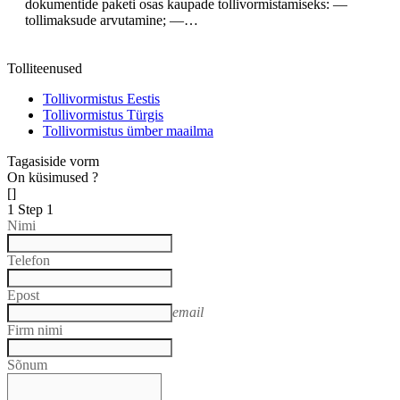
dokumentide paketi osas kaupade tollivormistamiseks: —
tollimaksude arvutamine; —…
Tolliteenused
Tollivormistus Eestis
Tollivormistus Türgis
Tollivormistus ümber maailma
Tagasiside vorm
On küsimused ?
[]
1
Step 1
Nimi
Telefon
Epost
email
Firm nimi
Sõnum