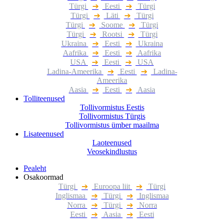
Türgi
➔
Eesti
➔
Türgi
Türgi
➔
Läti
➔
Türgi
Türgi
➔
Soome
➔
Türgi
Türgi
➔
Rootsi
➔
Türgi
Ukraina
➔
Eesti
➔
Ukraina
Aafrika
➔
Eesti
➔
Aafrika
USA
➔
Eesti
➔
USA
Ladina-Ameerika
➔
Eesti
➔
Ladina-
Ameerika
Aasia
➔
Eesti
➔
Aasia
Tolliteenused
Tollivormistus Eestis
Tollivormistus Türgis
Tollivormistus ümber maailma
Lisateenused
Laoteenused
Veosekindlustus
Pealeht
Osakoormad
Türgi
➔
Euroopa liit
➔
Türgi
Inglismaa
➔
Türgi
➔
Inglismaa
Norra
➔
Türgi
➔
Norra
Eesti
➔
Aasia
➔
Eesti