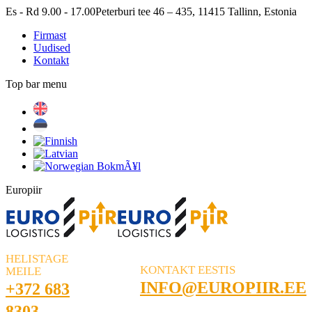
Skip
Es - Rd 9.00 - 17.00
Peterburi tee 46 – 435, 11415 Tallinn, Estonia
to
Firmast
content
Uudised
Kontakt
Top bar menu
Facebook
Linkedin
Europiir
HELISTAGE
KONTAKT EESTIS
MEILE
INFO@EUROPIIR.EE
+372 683
8303