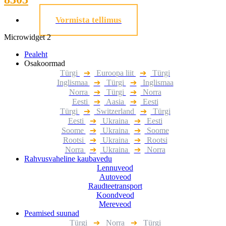
Vormista tellimus
Microwidget 2
Pealeht
Osakoormad
Türgi
➔
Euroopa liit
➔
Türgi
Inglismaa
➔
Türgi
➔
Inglismaa
Norra
➔
Türgi
➔
Norra
Eesti
➔
Aasia
➔
Eesti
Türgi
➔
Switzerland
➔
Türgi
Eesti
➔
Ukraina
➔
Eesti
Soome
➔
Ukraina
➔
Soome
Rootsi
➔
Ukraina
➔
Rootsi
Norra
➔
Ukraina
➔
Norra
Rahvusvaheline kaubavedu
Lennuveod
Autoveod
Raudteetransport
Koondveod
Mereveod
Peamised suunad
Türgi
➔
Norra
➔
Türgi