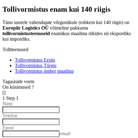
Tollivormistus enam kui 140 riigis
Tänu suurele vahendajate võrgustikule (rohkem kui 140 riigis) on
Europiir Logistics OÜ
võimeline pakkuma
tollivormistusteenuseid
enamikus maailma riikides nii ekspordiks
kui impordiks.
Tolliteenused
Tollivormistus Eestis
Tollivormistus Türgis
Tollivormistus ümber maailma
Tagasiside vorm
On küsimused ?
[]
1
Step 1
Nimi
Telefon
Epost
email