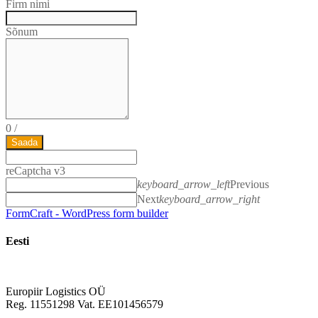
Firm nimi
Sõnum
0
/
Saada
reCaptcha v3
keyboard_arrow_left
Previous
Next
keyboard_arrow_right
FormCraft - WordPress form builder
Eesti
Europiir Logistics OÜ
Reg. 11551298 Vat. EE101456579