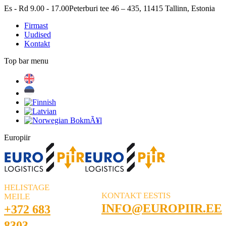
Skip
Es - Rd 9.00 - 17.00
Peterburi tee 46 – 435, 11415 Tallinn, Estonia
to
Firmast
content
Uudised
Kontakt
Top bar menu
Facebook
Linkedin
Europiir
HELISTAGE
KONTAKT EESTIS
MEILE
INFO@EUROPIIR.EE
+372 683
8303