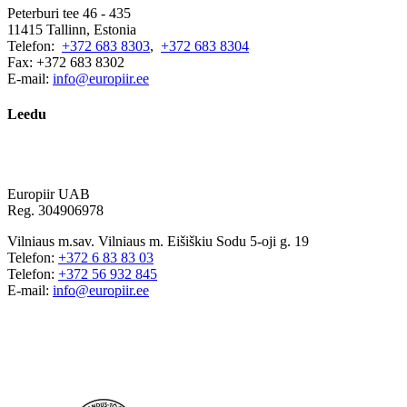
Peterburi tee 46 - 435
11415 Tallinn, Estonia
Telefon:
+372 683 8303
,
+372 683 8304
Fax: +372 683 8302
E-mail:
info@europiir.ee
Leedu
Europiir UAB
Reg. 304906978
Vilniaus m.sav. Vilniaus m. Eišiškiu Sodu 5-oji g. 19
Telefon:
+372 6 83 83 03
Telefon:
+372 56 932 845
E-mail:
info@europiir.ee