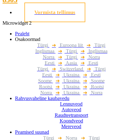
Vormista tellimus
Microwidget 2
Pealeht
Osakoormad
Türgi
➔
Euroopa liit
➔
Türgi
Inglismaa
➔
Türgi
➔
Inglismaa
Norra
➔
Türgi
➔
Norra
Eesti
➔
Aasia
➔
Eesti
Türgi
➔
Switzerland
➔
Türgi
Eesti
➔
Ukraina
➔
Eesti
Soome
➔
Ukraina
➔
Soome
Rootsi
➔
Ukraina
➔
Rootsi
Norra
➔
Ukraina
➔
Norra
Rahvusvaheline kaubavedu
Lennuveod
Autoveod
Raudteetransport
Koondveod
Mereveod
Peamised suunad
Türgi
➔
Norra
➔
Türgi