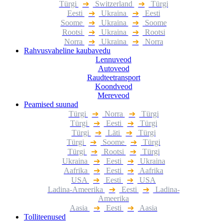
Türgi
➔
Switzerland
➔
Türgi
Eesti
➔
Ukraina
➔
Eesti
Soome
➔
Ukraina
➔
Soome
Rootsi
➔
Ukraina
➔
Rootsi
Norra
➔
Ukraina
➔
Norra
Rahvusvaheline kaubavedu
Lennuveod
Autoveod
Raudteetransport
Koondveod
Mereveod
Peamised suunad
Türgi
➔
Norra
➔
Türgi
Türgi
➔
Eesti
➔
Türgi
Türgi
➔
Läti
➔
Türgi
Türgi
➔
Soome
➔
Türgi
Türgi
➔
Rootsi
➔
Türgi
Ukraina
➔
Eesti
➔
Ukraina
Aafrika
➔
Eesti
➔
Aafrika
USA
➔
Eesti
➔
USA
Ladina-Ameerika
➔
Eesti
➔
Ladina-
Ameerika
Aasia
➔
Eesti
➔
Aasia
Tolliteenused