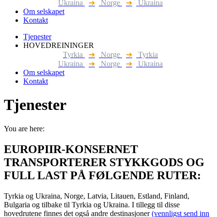
Ukraina
➔
Norge
➔
Ukraina
Om selskapet
Kontakt
Tjenester
HOVEDREININGER
Tyrkia
➔
Norge
➔
Tyrkia
Ukraina
➔
Norge
➔
Ukraina
Om selskapet
Kontakt
Tjenester
You are here:
EUROPIIR-KONSERNET
TRANSPORTERER STYKKGODS OG
FULL LAST PÅ FØLGENDE RUTER:
Tyrkia og Ukraina, Norge, Latvia, Litauen, Estland, Finland,
Bulgaria og tilbake til Tyrkia og Ukraina. I tillegg til disse
hovedrutene finnes det også andre destinasjoner
(vennligst send inn