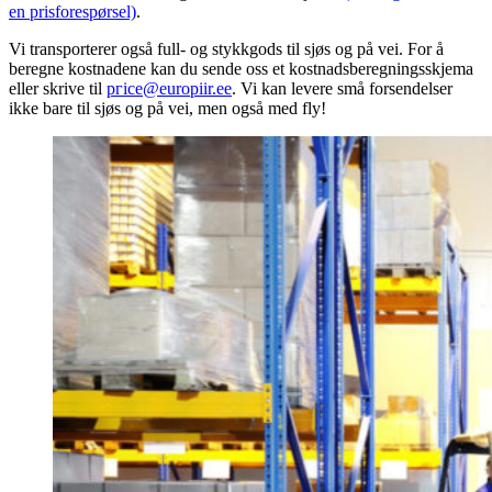
en prisforespørsel)
.
Vi transporterer også full- og stykkgods til sjøs og på vei. For å
beregne kostnadene kan du sende oss et kostnadsberegningsskjema
eller skrive til
ргісе@europiir.ee
. Vi kan levere små forsendelser
ikke bare til sjøs og på vei, men også med fly!