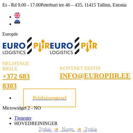
Skip
Es - Rd 9.00 - 17.00
Peterburi tee 46 – 435, 11415 Tallinn, Estonia
to
content
Europiir
HELISTAGE
KONTAKT EESTIS
MEILE
INFO@EUROPIIR.EE
+372 683
8303
Prisforespørsel
Microwidget 2 - NO
Tjenester
HOVEDREININGER
Tyrkia
➔
Norge
➔
Tyrkia