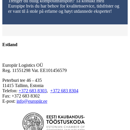
Trenger du billig komposittransport? Ta kontakt med
Europipe hvis du har behov for kvalitetsservice, tidsfrister og
er vant til å stole på erfarne og høyt utdannede eksperter!
Estland
Europiir Logistics OÜ
Reg. 11551298 Vat. EE101456579
Peterburi tee 46 - 435
11415 Tallinn, Estonia
Telefon:
+372 683 8303
,
+372 683 8304
Fax: +372 683 8302
E-post:
info@europiir.ee