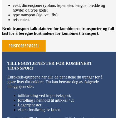
vekt, dimensjoner (volum, løpemeter, lengde, bredde og
høyde) og type gods;
type transport (sjø, vei, fly);
reiseruten.
Bruk transportkalkulatoren for kombinerte transporter og full
last for å beregne kostnadene for kombinert transport.
PRISFORESPØRSEL
TILLEGGSTJENESTER FOR KOMBINERT
TRANSPORT
Eurokreis-gruppene har alle de tjenestene du trenger for å
gjøre livet ditt enklere. Du kan benytte deg av følgende
tilleggstjenester:
tollklarering ved import/eksport
;
fortolling i henhold til artikkel 42;
Lagertjenester
;
ekstra forsikring av lasten
.