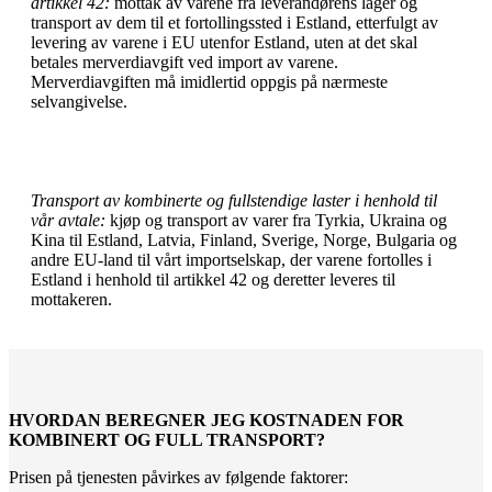
artikkel 42:
mottak av varene fra leverandørens lager og
transport av dem til et fortollingssted i Estland, etterfulgt av
levering av varene i EU utenfor Estland, uten at det skal
betales merverdiavgift ved import av varene.
Merverdiavgiften må imidlertid oppgis på nærmeste
selvangivelse.
Transport av kombinerte og fullstendige laster i henhold til
vår avtale:
kjøp og transport av varer fra Tyrkia, Ukraina og
Kina til Estland, Latvia, Finland, Sverige, Norge, Bulgaria og
andre EU-land til vårt importselskap, der varene fortolles i
Estland i henhold til
artikkel 42
og deretter leveres til
mottakeren.
HVORDAN BEREGNER JEG KOSTNADEN FOR
KOMBINERT OG FULL TRANSPORT?
Prisen på tjenesten påvirkes av følgende faktorer: