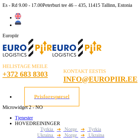
Skip
Es - Rd 9.00 - 17.00
Peterburi tee 46 – 435, 11415 Tallinn, Estonia
to
content
Europiir
HELISTAGE MEILE
KONTAKT EESTIS
+372 683 8303
INFO@EUROPIIR.EE
Prisforespørsel
Microwidget 2 - NO
Tjenester
HOVEDREININGER
Tyrkia
➔
Norge
➔
Tyrkia
Ukraina
➔
Norge
➔
Ukraina