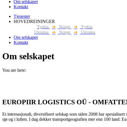
Om selskapet
Kontakt
Tjenester
HOVEDREININGER
Tyrkia
➔
Norge
➔
Tyrkia
Ukraina
➔
Norge
➔
Ukraina
Om selskapet
Kontakt
Om selskapet
You are here:
EUROPIIR LOGISTICS OÜ - OMFATT
Et internasjonalt, diversifisert selskap som siden 2008 har spesialiser
sjø og i luften. I dag dekker transportgeografien mer enn 100 land: E