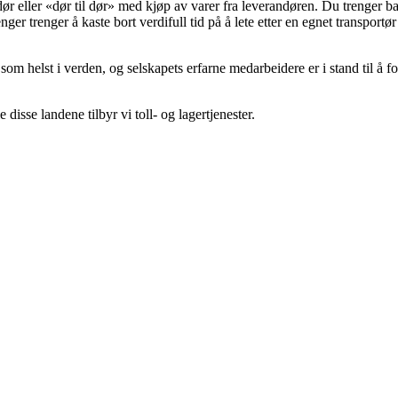
l dør eller «dør til dør» med kjøp av varer fra leverandøren. Du trenger b
enger trenger å kaste bort verdifull tid på å lete etter en egnet transportø
som helst i verden, og selskapets erfarne medarbeidere er i stand til å f
disse landene tilbyr vi toll- og lagertjenester.