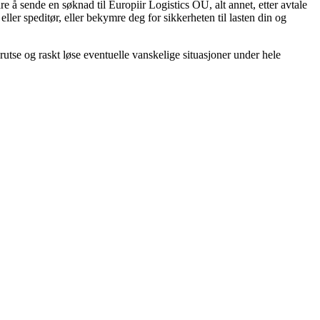
are å sende en søknad til Europiir Logistics OÜ, alt annet, etter avtale
r eller speditør, eller bekymre deg for sikkerheten til lasten din og
orutse og raskt løse eventuelle vanskelige situasjoner under hele