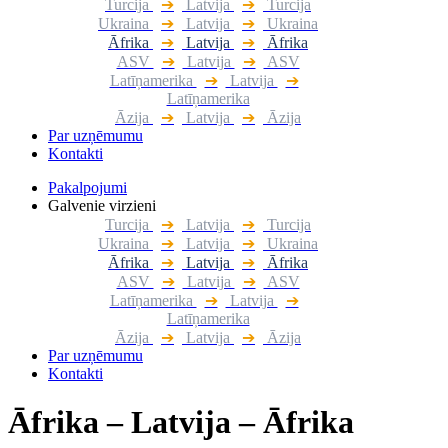
Turcija
➔
Latvija
➔
Turcija
Ukraina
➔
Latvija
➔
Ukraina
Āfrika
➔
Latvija
➔
Āfrika
ASV
➔
Latvija
➔
ASV
Latīņamerika
➔
Latvija
➔
Latīņamerika
Āzija
➔
Latvija
➔
Āzija
Par uzņēmumu
Kontakti
Pakalpojumi
Galvenie virzieni
Turcija
➔
Latvija
➔
Turcija
Ukraina
➔
Latvija
➔
Ukraina
Āfrika
➔
Latvija
➔
Āfrika
ASV
➔
Latvija
➔
ASV
Latīņamerika
➔
Latvija
➔
Latīņamerika
Āzija
➔
Latvija
➔
Āzija
Par uzņēmumu
Kontakti
Āfrika – Latvija – Āfrika