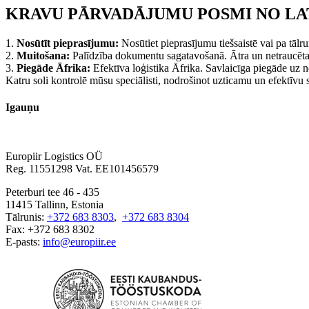
KRAVU PĀRVADĀJUMU POSMI NO LAT
1.
Nosūtīt pieprasījumu:
Nosūtiet pieprasījumu tiešsaistē vai pa tāl
2.
Muitošana:
Palīdzība dokumentu sagatavošanā. Ātra un netraucēta 
3.
Piegāde Āfrika:
Efektīva loģistika Āfrika. Savlaicīga piegāde uz n
Katru soli kontrolē mūsu speciālisti, nodrošinot uzticamu un efektīvu 
Igauņu
Europiir Logistics OÜ
Reg. 11551298 Vat. EE101456579
Peterburi tee 46 - 435
11415 Tallinn, Estonia
Tālrunis:
+372 683 8303
,
+372 683 8304
Fax: +372 683 8302
E-pasts:
info@europiir.ee