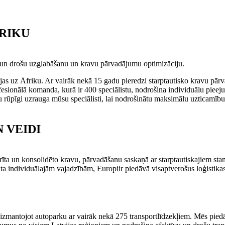
FRIKU
u un drošu uzglabāšanu un kravu pārvadājumu optimizāciju.
s uz Āfriku. Ar vairāk nekā 15 gadu pieredzi starptautisko kravu pā
esionālā komanda, kurā ir 400 speciālistu, nodrošina individuālu piee
rūpīgi uzrauga mūsu speciālisti, lai nodrošinātu maksimālu uzticamību.
 VEIDI
īta un konsolidēto kravu, pārvadāšanu saskaņā ar starptautiskajiem st
ta individuālajām vajadzībām, Europiir piedāvā visaptverošus loģistikas r
izmantojot autoparku ar vairāk nekā 275 transportlīdzekļiem. Mēs pied