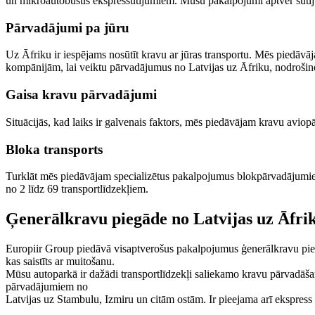
un mikroautobusus ekspressūtījumiem. Mūsu pakalpojumi aptver sūtīju
Pārvadājumi pa jūru
Uz Āfriku ir iespējams nosūtīt kravu ar jūras transportu. Mēs pied
kompānijām, lai veiktu pārvadājumus no Latvijas uz Āfriku, nodrošino
Gaisa kravu pārvadājumi
Situācijās, kad laiks ir galvenais faktors, mēs piedāvājam kravu avio
Bloka transports
Turklāt mēs piedāvājam specializētus pakalpojumus blokpārvadājumiem
no 2 līdz 69 transportlīdzekļiem.
Ģenerālkravu piegāde no Latvijas uz Āfri
Europiir Group piedāvā visaptverošus pakalpojumus ģenerālkravu piegād
kas saistīts ar muitošanu.
Mūsu autoparkā ir dažādi transportlīdzekļi saliekamo kravu pārvadāš
pārvadājumiem no
Latvijas uz Stambulu, Izmiru un citām ostām. Ir pieejama arī ekspres