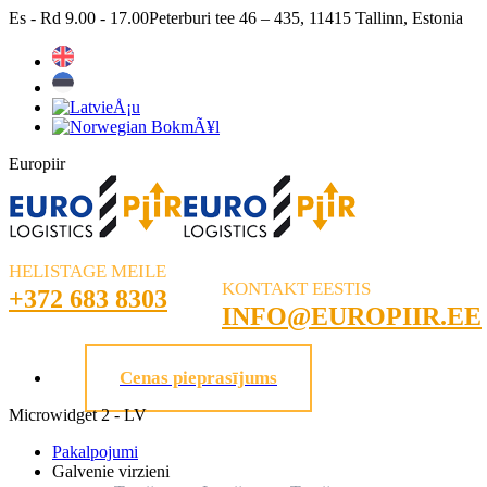
Skip
Es - Rd 9.00 - 17.00
Peterburi tee 46 – 435, 11415 Tallinn, Estonia
to
content
Europiir
HELISTAGE MEILE
KONTAKT EESTIS
+372 683 8303
INFO@EUROPIIR.EE
Cenas pieprasījums
Microwidget 2 - LV
Pakalpojumi
Galvenie virzieni