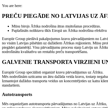
You are here:
PREČU PIEGĀDE NO LATVIJAS UZ Ā
Mūsu birojs Āfrika nodrošina ātras muitošanas procedūras.
Paplašināts noliktavu tīkls Eiropā un Āfrika nodrošina efektīv
Europiir Group piedāvā pakalpojumus kravu pārvadājumiem no Latvija
no visām Latvijas pilsētām uz dažādiem Āfrikas reģioniem. Mūsu prof
piegādei galamērķī. Visu pārvadājumu procesu starp Latviju un Āfriku 
nodrošinātu kvalitatīvu un rentablu preču transportēšanu.
GALVENIE TRANSPORTA VIRZIENI UN
Europiir Group speciālisti organizē kravu pārvadājumus uz Āfriku.
Mēs nodrošinām uzticamu un ātru dažāda veida kravu, tostarp negabar
Izmantojot dažādus transporta veidus un koncentrējoties uz katra klien
standartiem.
Autotransports
Mēs organizējam autotransporta pārvadājumus no Latvijas uz Āfriku, 