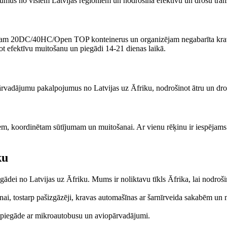
mus no visiem Latvijas reģioniem un nodrošina efektīvu un drošu tran
āvājam 20DC/40HC/Open TOP konteinerus un organizējam negabarīta krav
t efektīvu muitošanu un piegādi 14-21 dienas laikā.
pārvadājumu pakalpojumus no Latvijas uz Āfriku, nodrošinot ātru un dro
, koordinētam sūtījumam un muitošanai. Ar vienu rēķinu ir iespējams no
ku
ei no Latvijas uz Āfriku. Mums ir noliktavu tīkls Āfrika, lai nodrošin
anai, tostarp pašizgāzēji, kravas automašīnas ar šarnīrveida sakabēm
s piegāde ar mikroautobusu un aviopārvadājumi.