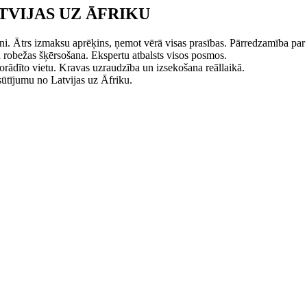
VIJAS UZ ĀFRIKU
runi. Ātrs izmaksu aprēķins, ņemot vērā visas prasības. Pārredzamība p
robežas šķērsošana. Ekspertu atbalsts visos posmos.
orādīto vietu. Kravas uzraudzība un izsekošana reāllaikā.
sūtījumu no Latvijas uz Āfriku.