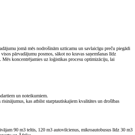
rvadājumu jomā mēs nodrošinām uzticamu un savlaicīgu preču piegādi
ju visos pārvadājumu posmos, sākot no kravas saņemšanas līdz
 Mēs koncentrējamies uz loģistikas procesu optimizāciju, lai
andartiem un noteikumiem.
isinājumus, kas atbilst starptautiskajiem kvalitātes un drošības
āvājam 90 m3 teltis, 120 m3 autovilcienus, mikroautobusus līdz 30 m3