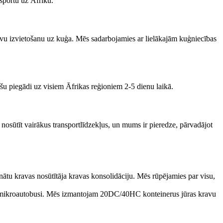
sportu uz Āfriku.
u izvietošanu uz kuģa. Mēs sadarbojamies ar lielākajām kuģniecības
šu piegādi uz visiem Āfrikas reģioniem 2-5 dienu laikā.
sūtīt vairākus transportlīdzekļus, un mums ir pieredze, pārvadājot
ātu kravas nosūtītāja kravas konsolidāciju. Mēs rūpējamies par visu,
 un mikroautobusi. Mēs izmantojam 20DC/40HC konteinerus jūras kravu